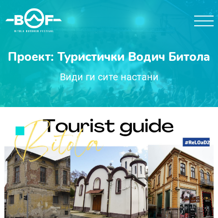
Проект: Туристички Водич Битола
Види ги сите настани